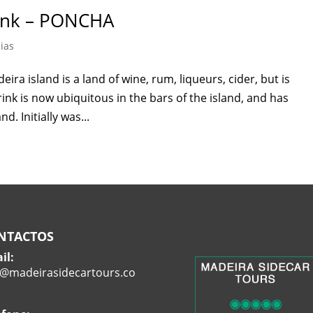
rink – PONCHA
cias
ra island is a land of wine, rum, liqueurs, cider, but is
ink is now ubiquitous in the bars of the island, and has
d. Initially was...
NTACTOS
il:
o@madeirasidecartours.co