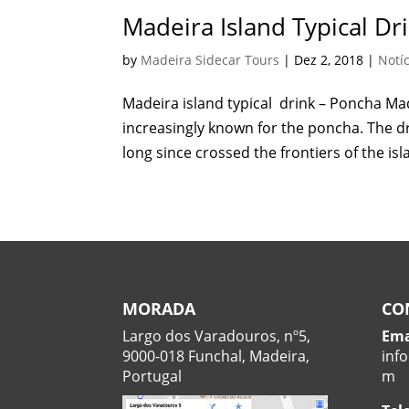
Madeira Island Typical D
by
Madeira Sidecar Tours
|
Dez 2, 2018
|
Notí
Madeira island typical drink – Poncha Madei
increasingly known for the poncha. The dr
long since crossed the frontiers of the islan
MORADA
CO
Largo dos Varadouros, nº5,
Ema
9000-018 Funchal, Madeira,
inf
Portugal
m