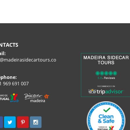
NTACTS
il:
o@madeirasidecartours.co
éphone:
1 969 691 007