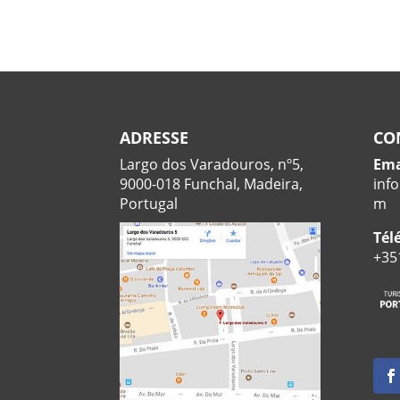
ADRESSE
CO
Largo dos Varadouros, nº5,
Ema
9000-018 Funchal, Madeira,
inf
Portugal
m
Tél
+35