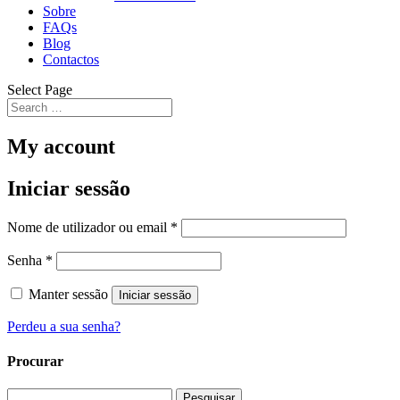
Sobre
FAQs
Blog
Contactos
Select Page
My account
Iniciar sessão
Obrigatório
Nome de utilizador ou email
*
Obrigatório
Senha
*
Manter sessão
Iniciar sessão
Perdeu a sua senha?
Procurar
Pesquisar